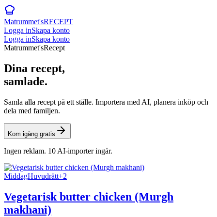
Matrummet's
RECEPT
Logga in
Skapa konto
Logga in
Skapa konto
Matrummet's
Recept
Dina recept,
samlade.
Samla alla recept på ett ställe. Importera med AI, planera inköp och
dela med familjen.
Kom igång gratis
Ingen reklam. 10 AI-importer ingår.
Middag
Huvudrätt
+
2
Vegetarisk butter chicken (Murgh
makhani)