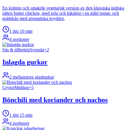
En krämig och smakrik vegetarisk version av den klassiska indiska
rätten butter chicken, med tofu och kikärtor i en mild tomat- och
gräddsås med aromatiska kryddor.
1 tim 10 min
4
portioner
Sås & tillbehör
Svenskt
+
2
Inlagda gurkor
2
mellanstora glasburkar
Grytor
Middag
+
5
Bönchili med koriander och nachos
1 tim 15 min
4
portioner