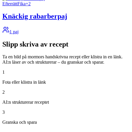
Efterrätt
Fika
+
2
Knäckig rabarberpaj
1
paj
Slipp skriva av recept
Ta en bild på mormors handskrivna recept eller klistra in en länk.
AI:n läser av och strukturerar – du granskar och sparar.
1
Fota eller klistra in länk
2
AI:n strukturerar receptet
3
Granska och spara